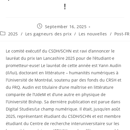
!
Post
September 16, 2025
published:
Post
2025
/
Les gagneurs des prix
/
Les nouvelles
/
Post-FR
category:
Le comité exécutif du CSDH/SCHN est ravi d’annoncer le
lauréat du prix Ian Lancashire 2025 pour de l’étudiant·e
prometteur·euse! Le lauréat de cette année est Yann Audin
(il/lui), doctorant en littérature – humanités numériques à
l’Université de Montréal, soutenu par des fonds du CRSH et
du FRQ. Audin est titulaire d’une maîtrise en littérature
comparée de l’UdeM et d’une autre en physique de
l’Université Bishop. Sa dernière publication est parue dans
Digital Studies/Le champ numérique. Il était, jusqu’en août
2025, représentant étudiant du CSDH/SCHN et est membre
étudiant du Centre de recherche interuniversitaire sur les