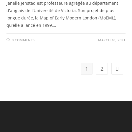
Janelle Jenstad est professeure agrégée au département
d'anglais de l'Université de Victoria. Son projet de plus
longue durée, la Map of Early Modern London (MoEML),
qu'elle a lancé en 1999,…
0 COMMENTS
MARCH 18, 2021
1
2
Go to t