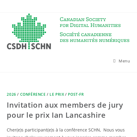
Skip
to
content
Menu
2026
/
CONFÉRENCE
/
LE PRIX
/
POST-FR
Invitation aux members de jury
pour le prix Ian Lancashire
Cher(e)s participant(e)s à la conférence SCHN, Nous vous